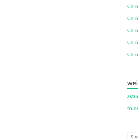
Chro
Chro
Chro
Chro
Chro
wei
aktue
früh