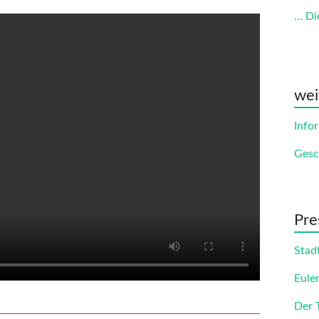
… Di
wei
Info
Gesc
Pre
Stad
Eule
Der 